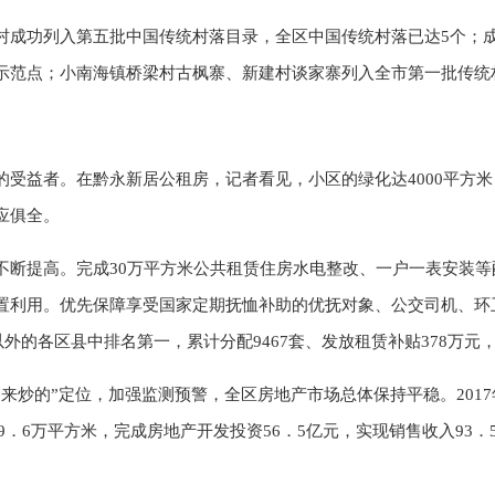
村成功列入第五批中国传统村落目录，全区中国传统村落已达5个；
示范点；小南海镇桥梁村古枫寨、新建村谈家寨列入全市第一批传统
受益者。在黔永新居公租房，记者看见，小区的绿化达4000平方米，
应俱全。
不断提高。完成30万平方米公共租赁住房水电整改、一户一表安装
置利用。优先保障享受国家定期抚恤补助的优抚对象、公交司机、环
以外的各区县中排名第一，累计分配9467套、发放租赁补贴378万
来炒的”定位，加强监测预警，全区房地产市场总体保持平稳。2017
89．6万平方米，完成房地产开发投资56．5亿元，实现销售收入93