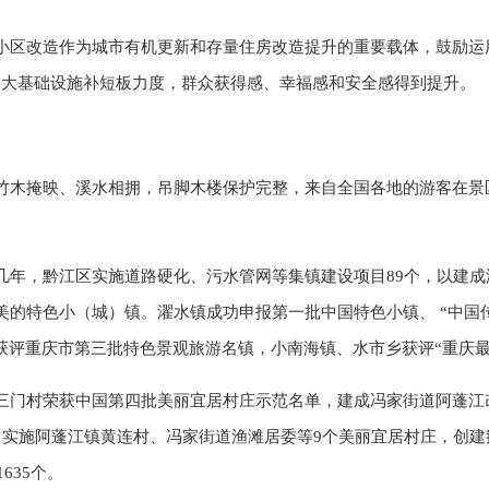
小区改造作为城市有机更新和存量住房改造提升的重要载体，鼓励运
加大基础设施补短板力度，群众获得感、幸福感和安全感得到提升。
竹木掩映、溪水相拥，吊脚木楼保护完整，来自全国各地的游客在景
几年，黔江区实施道路硬化、污水管网等集镇建设项目89个，以建
美的特色小（城）镇。濯水镇成功申报第一批中国特色小镇、 “中国
获评重庆市第三批特色景观旅游名镇，小南海镇、水市乡获评“重庆最
三门村荣获中国第四批美丽宜居村庄示范名单，建成冯家街道阿蓬江
，实施阿蓬江镇黄连村、冯家街道渔滩居委等9个美丽宜居村庄，创建
635个。