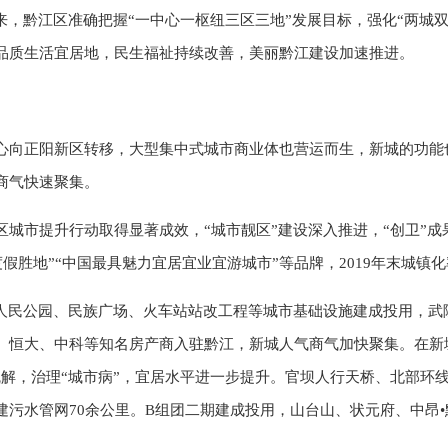
来，黔江区准确把握“一中心一枢纽三区三地”发展目标，强化“两城
品质生活宜居地，民生福祉持续改善，美丽黔江建设加速推进。
心向正阳新区转移，大型集中式城市商业体也营运而生，新城的功能
商气快速聚集。
区城市提升行动取得显著成效，“城市靓区”建设深入推进，“创卫”
度假胜地”“中国最具魅力宜居宜业宜游城市”等品牌，2019年末城镇化
，人民公园、民族广场、火车站站改工程等城市基础设施建成投用，武
、恒大、中科等知名房产商入驻黔江，新城人气商气加快聚集。在新
疏解，治理“城市病”，宜居水平进一步提升。官坝人行天桥、北部环
建污水管网70余公里。B组团二期建成投用，山台山、状元府、中昂