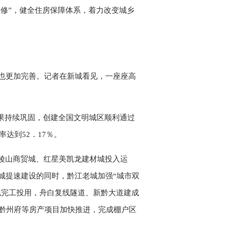
双修”，健全住房保障体系，着力改变城乡
也更加完善。记者在新城看见，一座座高
成果持续巩固，创建全国文明城区顺利通过
率达到52．17％。
陵山商贸城、红星美凯龙建材城投入运
城提速建设的同时，黔江老城加强“城市双
线完工投用，舟白复线隧道、新黔大道建成
•黔州府等房产项目加快推进，完成棚户区