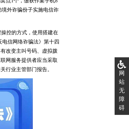
骗窝点1个，缴获作案手机8
助境外诈骗份子实施电信诈
程操控的方式，使用搭建在
反电信网络诈骗法》第十四
具有改变主叫号码、虚拟拨
互联网服务提供者应当采取
相关行业主管部门报告。
网
站
无
障
碍