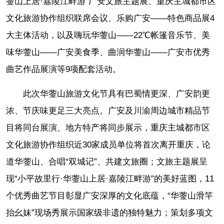
蓥山上居·嘉陵江畔游”广安文旅主题展、重庆主城都市区
文化旅游协作组织联席会议、乐购广安——特色商品展4
大主体活动，以及嗨玩华蓥山——22℃帐篷音乐节、美
味华蓥山——广安美食季、曲润华蓥山——广安市优秀
曲艺作品展演等9项配套活动。
此次华蓥山旅游文化节具有巴蜀情更深、广安韵更
浓、节庆味更足三大亮点。广安及川渝周边城市精品节
目将同台展演、地方特产将同步展示，重庆主城都市区
文化旅游协作组织近30家成员单位将首次离开重庆，论
道华蓥山、合唱“双城记”、共建文旅圈；文旅主题展呈
现“小平故里行·华蓥山上居·嘉陵江畔游”的美好蓝图，11
个优秀曲艺节目彰显广安深厚的文化底蕴，“华蓥山滑竿
抬幺妹”现场秀展示国家级非遗的独特魅力；策划多项文