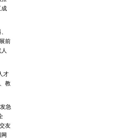
互成
遇、
发展前
就人
人才
、教
。
制发急
企
交友
国网