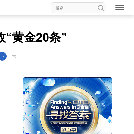
“黄金20条”
小
大