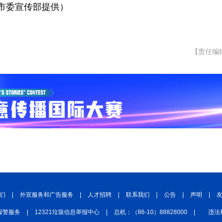
安市委宣传部提供）
【责任编
们
|
外宣服务和广告服务
|
人才招聘
|
联系我们
|
公告
|
声明
|
报警服务
|
12321垃圾信息举报中心
|
总机：（86-10）88828000
|
违法