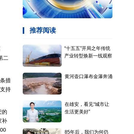
高
第二
十条措
盖支持
。
安的
家补
00