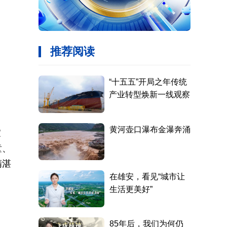
家
童、
精湛
》