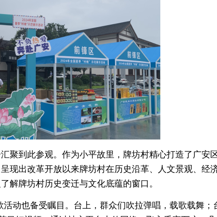
纷汇聚到此参观。作为小平故里，牌坊村精心打造了广安
，呈现出改革开放以来牌坊村在历史沿革、人文景观、经
入了解牌坊村历史变迁与文化底蕴的窗口。
K歌活动也备受瞩目。台上，群众们吹拉弹唱，载歌载舞；