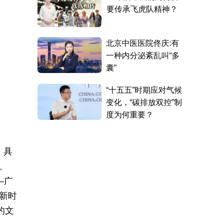
，具
、
—广
新时
的文