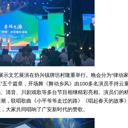
示范展示文艺展演在协兴镇牌坊村隆重举行。晚会分为“律动
”五个篇章，开场舞《舞动乡风》由100多名演员手持云
品、清音、川剧戏歌等多台节目相继精彩亮相。演员们的
高潮，联唱歌曲《小平爷爷走过的路》《唱起春天的故事
弦，大家共同唱响了广安新时代的赞歌。