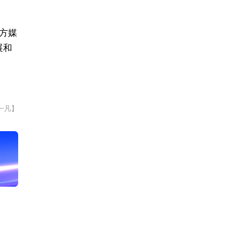
方媒
展和
一凡】