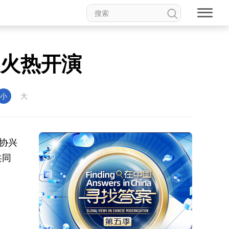
安火热开演
小
大
区协兴
共同