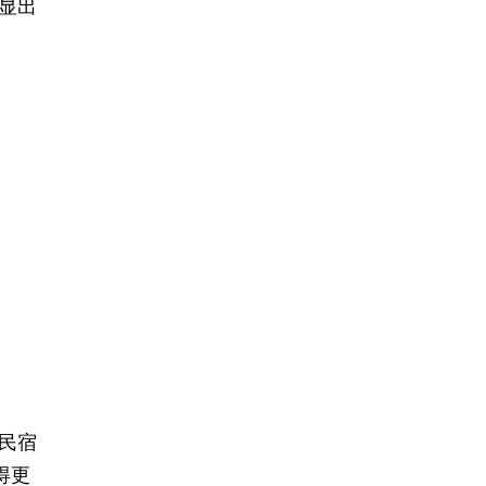
显出
民宿
得更