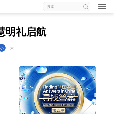
慧明礼启航
小
大