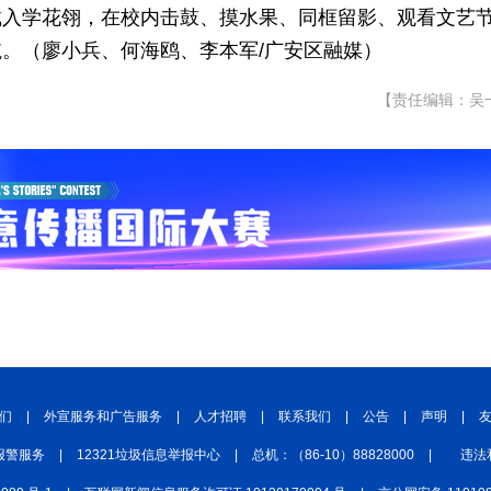
戴入学花翎，在校内击鼓、摸水果、同框留影、观看文艺
。（廖小兵、何海鸥、李本军/广安区融媒）
【责任编辑：吴
们
|
外宣服务和广告服务
|
人才招聘
|
联系我们
|
公告
|
声明
|
报警服务
|
12321垃圾信息举报中心
|
总机：（86-10）88828000
|
违法