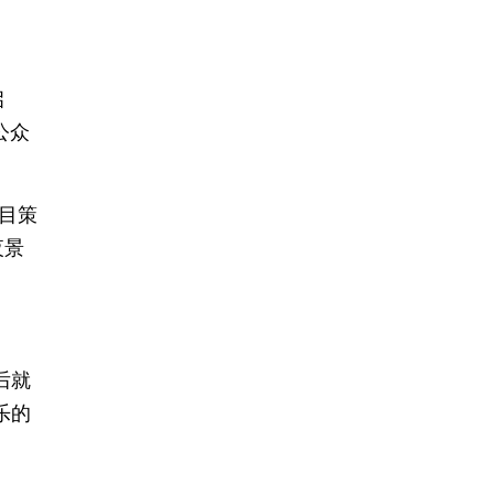
启
公众
项目策
夜景
后就
乐的