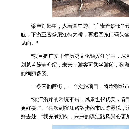
桨声灯影里，人若画中游。“广安奇妙夜”
航，下游至官盛渠江特大桥，再返回东门码头落客
见面。”
“项目把广安千年历史文化融入江景中，尽展
划总监陈莹介绍，未来，游客可乘坐游船，夜
的绚丽多姿。
一条宋韵商街，一个文旅项目，将增强城
“渠江沿岸的环境不错，风景也很优美，春
更好耍了。”喜欢到滨江路散步的市民陈露说，
好去处。
“我充满期待，未来的滨江路风景会更