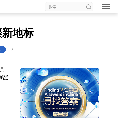
璨新地标
小
大
项
船游