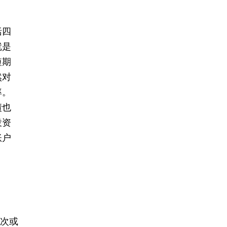
括四
就是
短期
然对
率。
债也
投资
账户
分次或