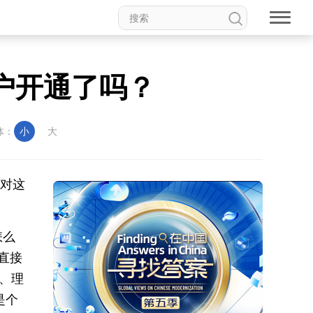
户开通了吗？
体：
小
大
经对这
怎么
直接
、理
是个