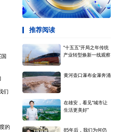
买国
询
我们
度的