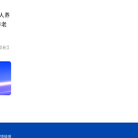
人养
养老
蔡彬】
友情链接