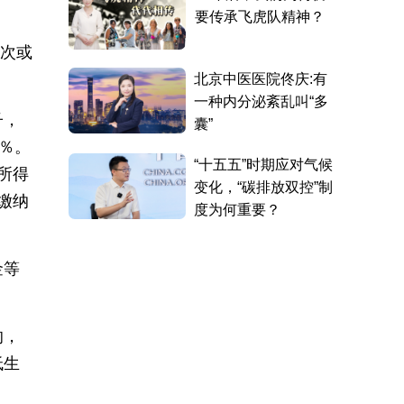
分次或
子，
％。
所得
缴纳
金等
的，
低生