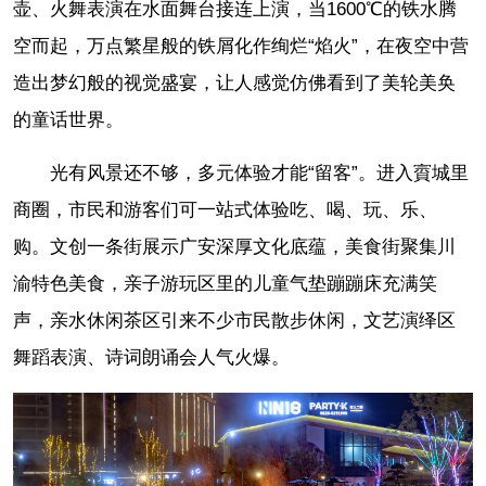
壶、火舞表演在水面舞台接连上演，当1600℃的铁水腾
空而起，万点繁星般的铁屑化作绚烂“焰火”，在夜空中营
造出梦幻般的视觉盛宴，让人感觉仿佛看到了美轮美奂
的童话世界。
光有风景还不够，多元体验才能“留客”。进入賨城里
商圈，市民和游客们可一站式体验吃、喝、玩、乐、
购。文创一条街展示广安深厚文化底蕴，美食街聚集川
渝特色美食，亲子游玩区里的儿童气垫蹦蹦床充满笑
声，亲水休闲茶区引来不少市民散步休闲，文艺演绎区
舞蹈表演、诗词朗诵会人气火爆。