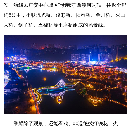
发，航线以广安中心城区“母亲河”西溪河为轴，往返全程
约6公里，串联流光桥、溢彩桥、阳春桥、金月桥、火山
大桥、狮子桥、五福桥等七座桥组成的风景线。
乘船除了观景，还能看戏。非遗绝技打铁花、火