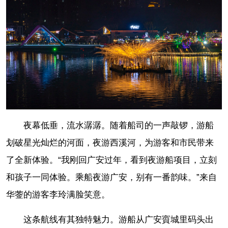
夜幕低垂，流水潺潺。随着船司的一声敲锣，游船
划破星光灿烂的河面，夜游西溪河，为游客和市民带来
了全新体验。“我刚回广安过年，看到夜游船项目，立刻
和孩子一同体验。乘船夜游广安，别有一番韵味。”来自
华蓥的游客李玲满脸笑意。
这条航线有其独特魅力。游船从广安賨城里码头出