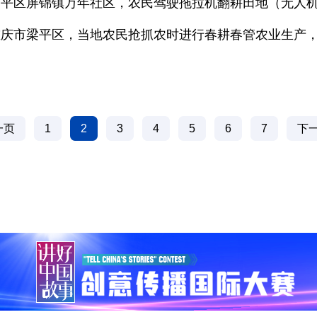
市梁平区屏锦镇万年社区，农民驾驶拖拉机翻耕田地（无人
”重庆市梁平区，当地农民抢抓农时进行春耕春管农业生产
一页
1
2
3
4
5
6
7
下