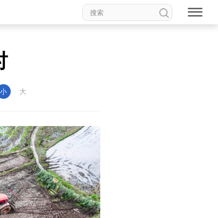
时
小
大