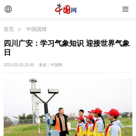
文化
文创
艺术
时尚
旅游
铁路
首页
>
中国国情
四川广安：学习气象知识 迎接世界气象
悦读
民藏
中医
日
中国瓷
2025-03-19 15:45
来源：中国网
国情
国情
助残
一带一路
海洋
草原
湾区
联盟
心理
老年