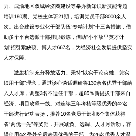
力、成渝地区双城经济圈建设等举办新知识新技能专题
培训180期、党校主体班21期，培训党员干部8000余人
次。出台建设专业化干部队伍“专精计划”十三条措施，借
助多个平台选派干部挂职锻炼，借助“小平故里英才计
划”招引紧缺硕、博人才667名，为经济社会发展提供坚实
人才保障。
激励机制充分释放活力。秉持“以实干论英雄、凭实
绩用干部”理念，通过谈心谈话调研将130余名优秀干部纳
入人才库，调整3名不适任干部，超85％新提拔干部来自
经济、项目攻坚一线。对连续三年考核等级优秀的42名
干部进行记功表扬，推荐10名党员干部和6个集体获得
省“两优一先”等奖励，开展减负、选调、人才月活动，容
错使用4名受处分后表现优秀的干部，为26名优秀人才澄