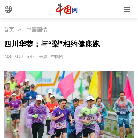
海洋
草原
湾区
联盟
心理
老年
首页
>
中国国情
四川华蓥：与“梨”相约健康跑
2025-03-31 15:42
来源：中国网