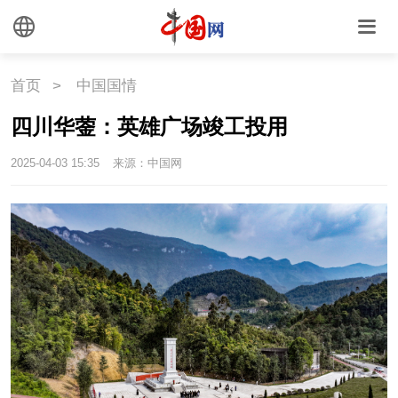
文化
文化
文创
艺术
首页
>
中国国情
时尚
旅游
铁路
四川华蓥：英雄广场竣工投用
悦读
民藏
中医
2025-04-03 15:35
来源：中国网
中国瓷
国情
国情
助残
一带一路
海洋
草原
湾区