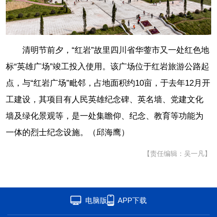
联盟
心理
老年
清明节前夕，“红岩”故里四川省华蓥市又一处红色地
标“英雄广场”竣工投入使用。该广场位于红岩旅游公路起
点，与“红岩广场”毗邻，占地面积约10亩，于去年12月开
工建设，其项目有人民英雄纪念碑、英名墙、党建文化
墙及绿化景观等，是一处集瞻仰、纪念、教育等功能为
一体的烈士纪念设施。（邱海鹰）
【责任编辑：吴一凡】
电脑版
APP下载