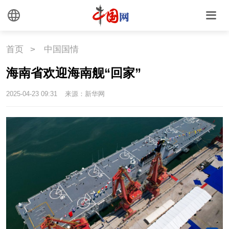
文化
文创
艺术
首页
>
中国国情
时尚
旅游
铁路
海南省欢迎海南舰“回家”
悦读
民藏
中医
2025-04-23 09:31
来源：新华网
中国瓷
国情
国情
助残
一带一路
海洋
草原
湾区
联盟
心理
老年