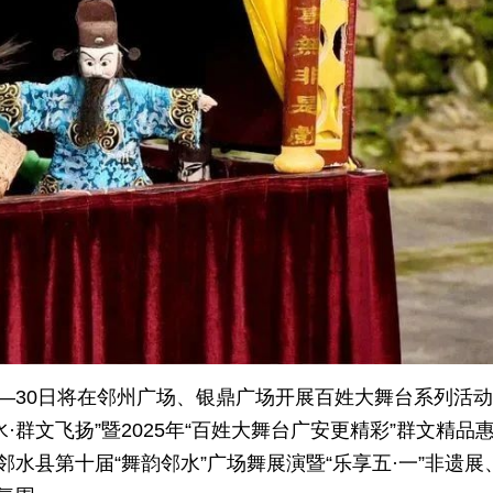
8—30日将在邻州广场、银鼎广场开展百姓大舞台系列活
群文飞扬”暨2025年“百姓大舞台广安更精彩”群文精品
水县第十届“舞韵邻水”广场舞展演暨“乐享五·一”非遗展