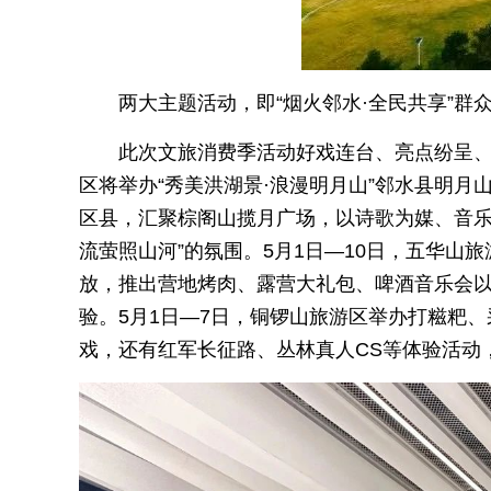
两大主题活动，即“烟火邻水·全民共享”群
此次文旅消费季活动好戏连台、亮点纷呈、各
区将举办“秀美洪湖景·浪漫明月山”邻水县明
区县，汇聚棕阁山揽月广场，以诗歌为媒、音乐
流萤照山河”的氛围。5月1日—10日，五华山
放，推出营地烤肉、露营大礼包、啤酒音乐会
验。5月1日—7日，铜锣山旅游区举办打糍粑
戏，还有红军长征路、丛林真人CS等体验活动