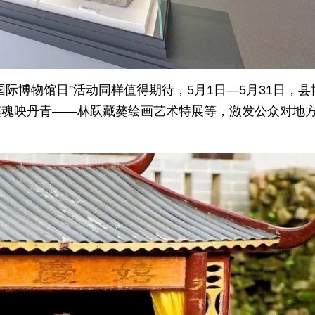
8国际博物馆日”活动同样值得期待，5月1日—5月31日，县
、獒魂映丹青——林跃藏獒绘画艺术特展等，激发公众对地