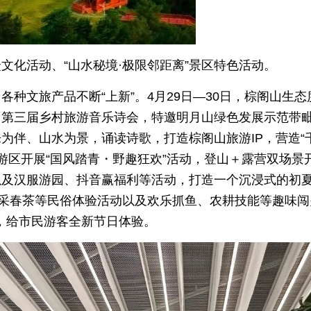
众文化活动、“山水秘境·极限邻距离”景区特色活动。
种文旅产品不断“上新”。4月29日—30日，棕阁山生态
月山第三届乡村旅游音乐诗会，特邀明月山绿色发展示范带
为伴、山水为景，诵读诗歌，打造棕阁山旅游IP，营造“
旅游区开展“国风踏青・野趣狂欢”活动，登山＋露营双场景
以及汉服游园、抖音赢福利等活动，打造一个沉浸式的初
、采春茶等民俗体验活动以及欢乐抓鱼、农耕技能等趣味闯
，给市民游客全新节日体验。