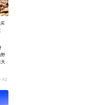
我买
过
牧野
山野
张天
一凡】