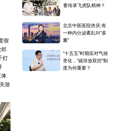
度假
毗邻
千灯
开
夏体
关游