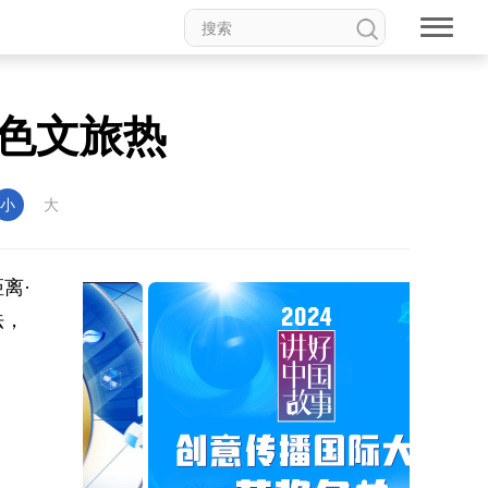
特色文旅热
小
大
离·
法，