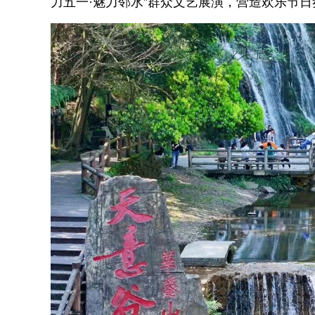
力五一·魅力邻水”群众文艺展演，营造欢乐节日