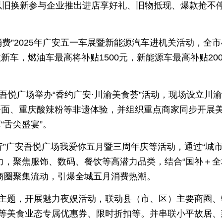
以旧换新参与企业推出进店享好礼、旧物抵现、爆款抢不
消费”2025年广安五一车展暨新能源汽车进机关活动，全市
款新车，燃油车最高将补贴1500元，新能源车最高补贴200
在吾悦广场举办“香约广安·川渝美食荟”活动，现场设立川
哥面、重庆酸辣粉等非遗体验，并组织重点商家同步开展
“舌尖盛宴”。
行”广安吾悦广场我爱你五月暨三周年庆等活动，通过“城
力，聚焦服饰、数码、餐饮等高潜力品类，结合“国补＋全
商圈聚集流动，引爆全城五月消费热潮。
为主题，开展魅力夜娱活动，联动县（市、区）主要商圈、
锅等美食业态专属优惠券、限时折扣等。并串联小平故居、