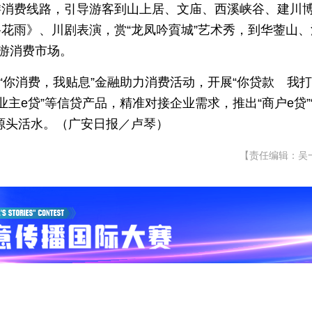
游消费线路，引导游客到山上居、文庙、西溪峡谷、建川
花雨》、川剧表演，赏“龙凤吟賨城”艺术秀，到华蓥山、
旅游消费市场。
办“你消费，我贴息”金融助力消费活动，开展“你贷款 我打
业主e贷”等信贷产品，精准对接企业需求，推出“商户e贷”
源头活水。（广安日报／卢琴）
【责任编辑：吴