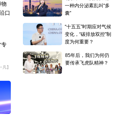
博物
沿口
“专
一凡】