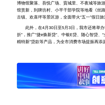
博物馆聚落、吾悦广场、賨城里、不夜城等旅
馆赏新，到牌坊村、小平干部学院等地看《丝路
古镇、欢喜坪等景区游，全面带火“五一”假日
此外，在4月30日至5月3日，我市还将举
折”，推广“捷e焕新贷”、中银E贷、随心智贷、“
精特新”贷款等产品，为全市消费市场提振再添