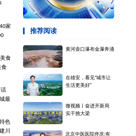
停
40家
0
渝美食
美食
市话
城最
特色
建川