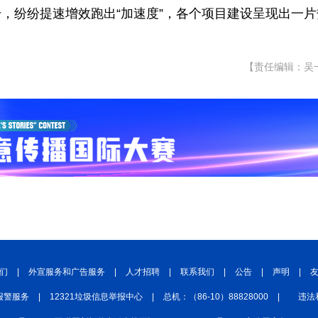
，纷纷提速增效跑出“加速度”，各个项目建设呈现出一片
【责任编辑：吴
们
|
外宣服务和广告服务
|
人才招聘
|
联系我们
|
公告
|
声明
|
报警服务
|
12321垃圾信息举报中心
|
总机：（86-10）88828000
|
违法