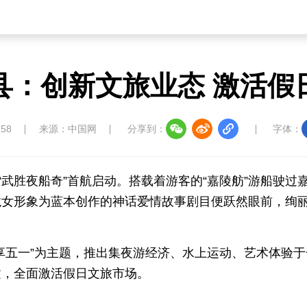
县：创新文旅业态 激活假
:58
来源：中国网
分享到：
字体：
“武胜夜船奇”首航启动。搭载着游客的“嘉陵舫”游船驶过
龙女形象为蓝本创作的神话爱情故事剧目便跃然眼前，绚
乐享五一”为主题，推出集夜游经济、水上运动、艺术体验
建，全面激活假日文旅市场。