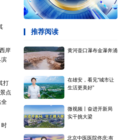
其
西岸
县滨
其打
司景点
供全
，时