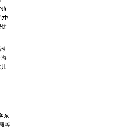
了
古镇
究中
源优
活动
让游
在其
学东
段等