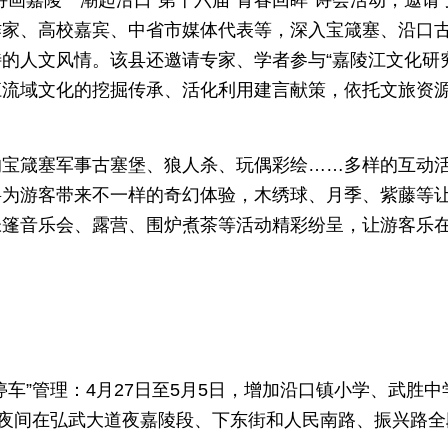
画嘉陵 潮起沿口”第十六届“青春回眸”诗会活动，邀请
作家、高校嘉宾、中省市媒体代表等，深入宝箴塞、沿口
的人文风情。该县还邀请专家、学者参与“嘉陵江文化研
陵江流域文化的挖掘传承、活化利用建言献策，依托文旅资
的宝箴塞军事古塞堡、狼人杀、玩偶彩绘……多样的互动
将为游客带来不一样的奇幻体验，木绣球、月季、紫藤等
帐篷音乐会、露营、围炉煮茶等活动精彩纷呈，让游客乐
车”管理：4月27日至5月5日，增加沿口镇小学、武胜中
；夜间在弘武大道夜嘉陵段、下东街和人民南路、振兴路全