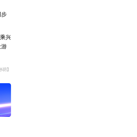
同步
客乘兴
让游
孙玥】