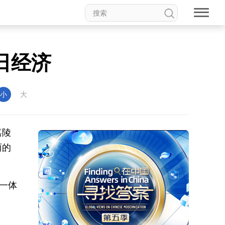
日经济
小
大
嘉陵
丽的
于一体