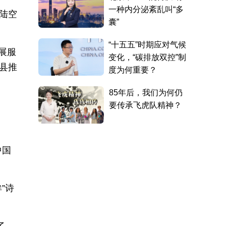
陆空
展服
该县推
中国
”诗