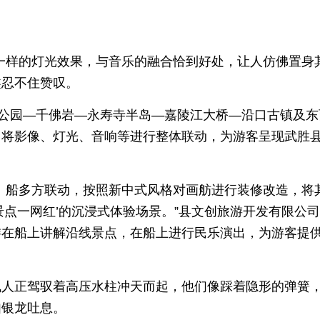
一样的灯光效果，与音乐的融合恰到好处，让人仿佛置身
鑫忍不住赞叹。
山公园—千佛岩—永寿寺半岛—嘉陵江大桥—沿口古镇及东
，将影像、灯光、音响等进行整体联动，为游客呈现武胜
、船多方联动，按照新中式风格对画舫进行装修改造，将
景点一网红’的沉浸式体验场景。”县文创旅游开发有限公
游在船上讲解沿线景点，在船上进行民乐演出，为游客提
飞人正驾驭着高压水柱冲天而起，他们像踩着隐形的弹簧
如银龙吐息。