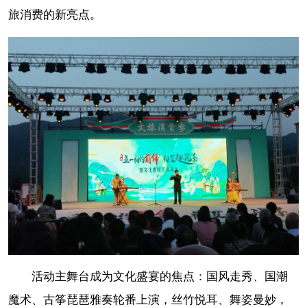
旅消费的新亮点。
活动主舞台成为文化盛宴的焦点：国风走秀、国潮
魔术、古筝琵琶雅奏轮番上演，丝竹悦耳、舞姿曼妙，