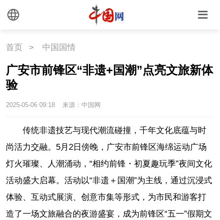
首页
>
中国国情
广安市前锋区“非遗+国潮”点亮文旅新体
验
2025-05-06 09:18
来源：中国网
传统非遗技艺与现代潮流碰撞，千年文化底蕴与时
尚活力交融。5月2日傍晚，广安市前锋区海绵运动广场
灯火璀璨、人潮涌动，“相约前锋・初夏趣玩季”夜间文化
活动盛大启幕。活动以“非遗＋国潮”为主线，通过沉浸式
体验、互动式展演、创意市集等形式，为市民和游客打
造了一场文旅融合的夜游盛宴，成为前锋区“五一”假期文