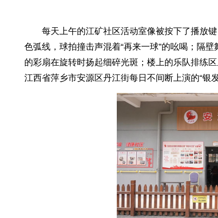
每天上午的江矿社区活动室像被按下了播放键
色弧线，球拍撞击声混着“再来一球”的吆喝；隔
的彩扇在旋转时扬起细碎光斑；楼上的乐队排练区
江西省萍乡市安源区丹江街每日不间断上演的“银