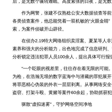
后，是无数个辗转难眠、高度紧张的日夜，是无数
作为网警，张建不仅熟稔公安大数据侦查等前
各类侦查案件，他总能凭着一双机敏的“火眼金睛
索，为案件侦破开山辟径。
在侦办2.19特大网络组织卖淫案、夏某等人
素养和强大的分析能力，出色地完成了信息研判、
分析锁定违法犯罪人员100余人，提出具体可行
“一个眨眼的视差里，往往存在着无限的可能。
为枪，在浩瀚无垠的数字蓝海中与潜藏的罪犯展开
将罪恶精心伪装的外衣一层层剥离。从事网络安全
盗窃、打架斗殴、黄赌等案件60余起，协助抓获犯罪
驱散“虚拟迷雾”，守护网络空间净地