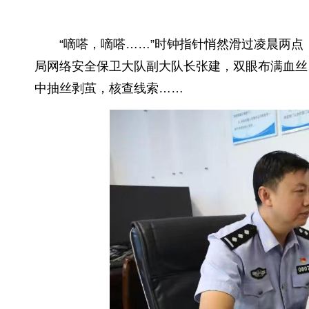
“嘀嗒，嘀嗒……”时钟指针悄然滑过凌晨两
局网络安全保卫大队副大队长张建，双眼布满血丝
中抽丝剥茧，核查线索……