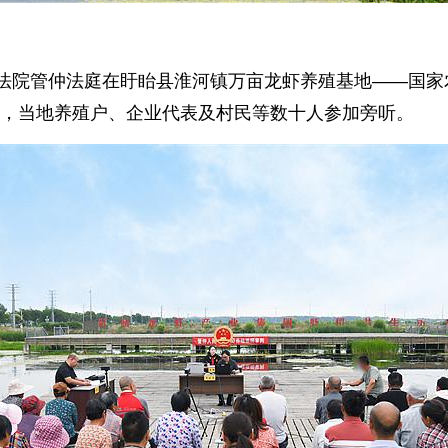
眙法院管仲法庭在盱眙县淮河镇万亩龙虾养殖基地——国
，当地养殖户、企业代表及村民等数十人参加旁听。