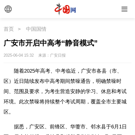
国情
国情
助残
一带一路
首页
>
中国国情
海洋
草原
湾区
广安市开启中高考“静音模式”
联盟
心理
老年
2025-06-04 15:32
来源：广安日报
随着2025年高考、中考临近，广安市各县（市、
区）近日陆续发布中高考期间禁噪通告，明确禁噪时
间、范围及要求，为考生营造安静的学习、休息和考试
环境。此次禁噪将持续整个考试周期，覆盖全市主要城
区。
据悉，广安区、前锋区、华蓥市、邻水县于6月1日