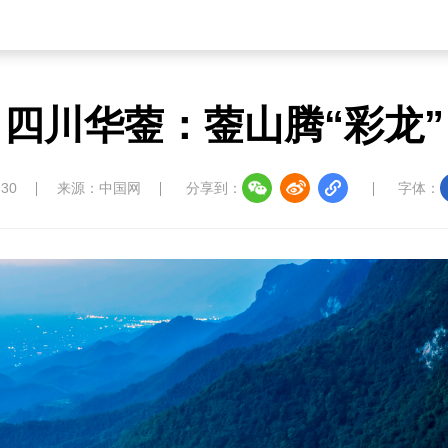
四川华蓥：蓥山腾“彩龙”
:30
来源：中国网
分享到：
字体：