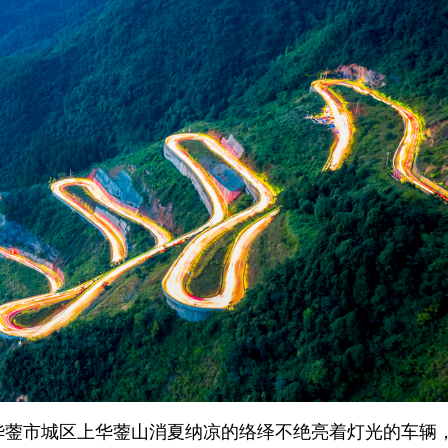
川省华蓥市城区上华蓥山消夏纳凉的络绎不绝亮着灯光的车辆