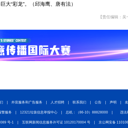
巨大“彩龙”。（邱海鹰、唐有法）
【责任编辑：吴
们
|
外宣服务和广告服务
|
人才招聘
|
联系我们
|
公告
|
声明
|
报警服务
|
12321垃圾信息举报中心
|
总机：（86-10）88828000
|
违法
0089 号-1
|
互联网新闻信息服务许可证 10120170004 号
|
京公网安备 110108