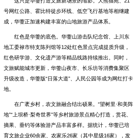
这只是华蓥打造文旅新场景的缩影。大熊猫苑、21
号网红公路、霍比特徒步环线、低空飞行基地等相继建
成，华蓥正加速构建丰富的山地旅游产品体系。
红色是华蓥的底色。华蓥山游击队纪念馆、上川东
地工委禄市特支陈列馆等12处红色景点完成提质升级，
红色研学游、文化遗产游等精品线路持续推出。同时，
文旅赋能城市更新，华蓥山夜市、长乐坊等消费集聚区
升级改造，华蓥版“日落大道”、人民公园等成为网红打卡
地。
在广袤乡村，农文旅融合结出硕果。“望树里·和美阵
地”“上坝桥·梨奇世界”等乡村旅游景点精心打造，赏花、
摘果、垂钓等体验游产品丰富多样。据统计，华蓥已培
育文旅企业60余家、农家乐26家（其中星级16家），发