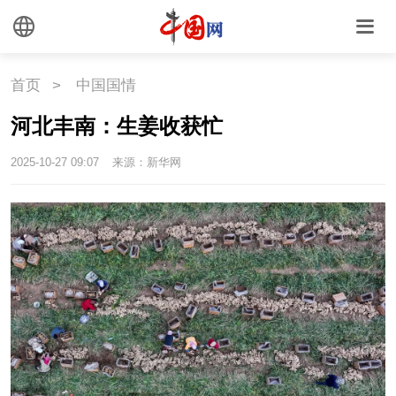
中国瓷
首页
>
中国国情
国情
河北丰南：生姜收获忙
国情
助残
一带一路
2025-10-27 09:07
来源：新华网
海洋
草原
湾区
联盟
心理
老年