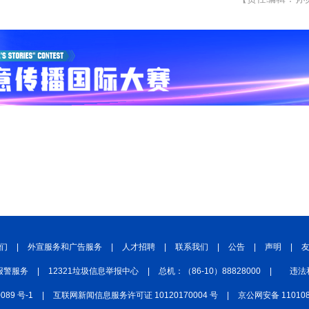
们
|
外宣服务和广告服务
|
人才招聘
|
联系我们
|
公告
|
声明
|
报警服务
|
12321垃圾信息举报中心
|
总机：（86-10）88828000
|
违法
0089 号-1
|
互联网新闻信息服务许可证 10120170004 号
|
京公网安备 110108