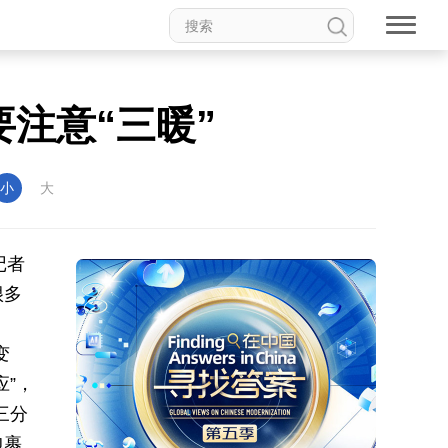
注意“三暖”
小
大
记者
很多
变
”，
三分
包裹