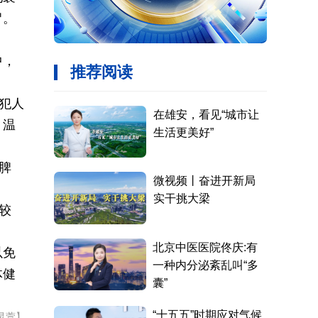
冒。
中，
犯人
，温
脾
较
以免
体健
灵萱】