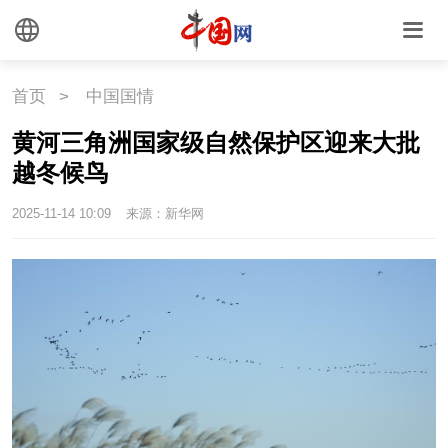
中国瓷
国情
首页
>
中国国情
国情
助残
一带一路
黄河三角洲国家级自然保护区迎来大批
越冬候鸟
海洋
草原
湾区
2025-11-14 10:09
来源：新华网
联盟
心理
老年