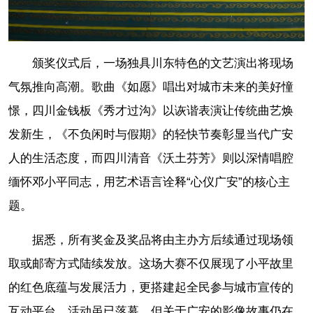
颁奖仪式后，一场独具川东特色的文艺演出将现场
气氛推向高潮。歌曲《如愿》唱出对城市未来的美好憧
憬，四川金钱板《秀才过沟》以诙谐表演让传统曲艺焕
发新生，《不负闲时与假期》的轻快节奏彰显当代广安
人的生活态度，而四川清音《沃土芬芳》则以深情唱腔
缅怀邓小平同志，用艺术语言诠释“心仪广安”的核心主
题。
据悉，所有奖金及奖品将由主办方后续通过现场领
取或邮寄方式陆续发放。这场大赛不仅展现了小平故里
的红色底蕴与发展活力，更搭建起全民参与城市宣传的
互动平台。活动虽已落幕，但关于广安的影像故事仍在