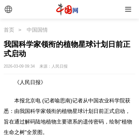
中国瓷
首页
>
中国国情
国情
我国科学家领衔的植物星球计划日前正
国情
助残
一带一路
式启动
海洋
草原
湾区
2026-03-09 09:34
来源：人民日报
联盟
心理
老年
《人民日报》
本报北京电 (记者喻思南)记者从中国农业科学院获
悉：由我国科学家领衔的植物星球计划日前正式启动，
旨在通过解码陆地植物主要谱系的遗传密码，绘制“植物
生命之树”全景图。