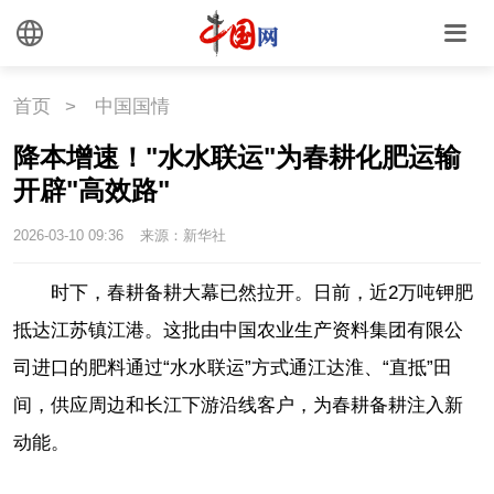
联盟
心理
老年
首页
>
中国国情
降本增速！"水水联运"为春耕化肥运输
开辟"高效路"
2026-03-10 09:36
来源：新华社
时下，春耕备耕大幕已然拉开。日前，近2万吨钾肥
抵达江苏镇江港。这批由中国农业生产资料集团有限公
司进口的肥料通过“水水联运”方式通江达淮、“直抵”田
间，供应周边和长江下游沿线客户，为春耕备耕注入新
动能。