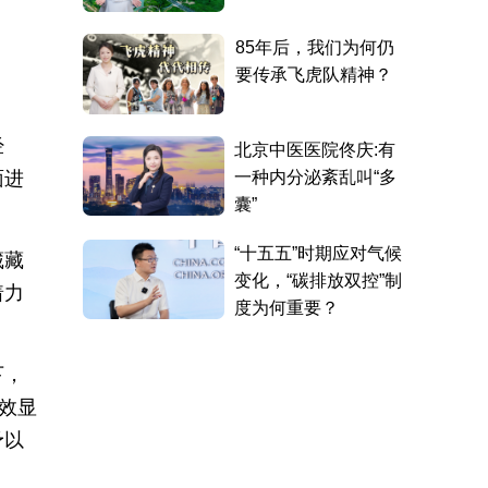
经
面进
藏藏
着力
下，
效显
予以