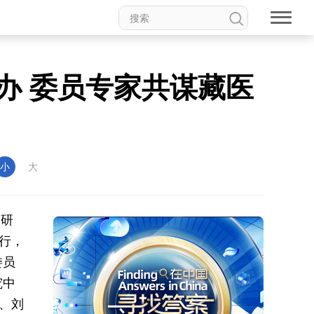
办 委员专家共谋藏医
小
大
药研
行，
委员
究中
、刘