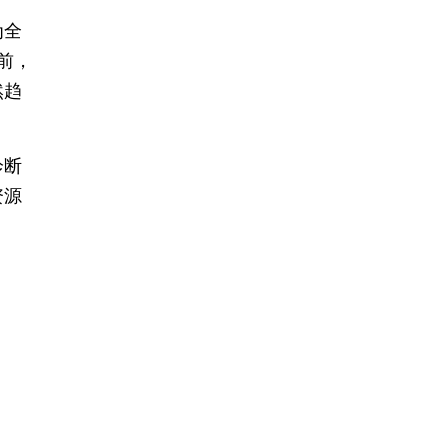
为全
前，
然趋
诊断
资源