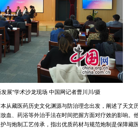
发展”学术沙龙现场 中国网记者曹川川/摄
召本从藏医药历史文化渊源与防治理念出发，阐述了天文
调放血、药浴等外治手法在时间把握方面对疗效的影响。
保护与炮制工艺传承，指出优质药材与规范炮制是保障藏