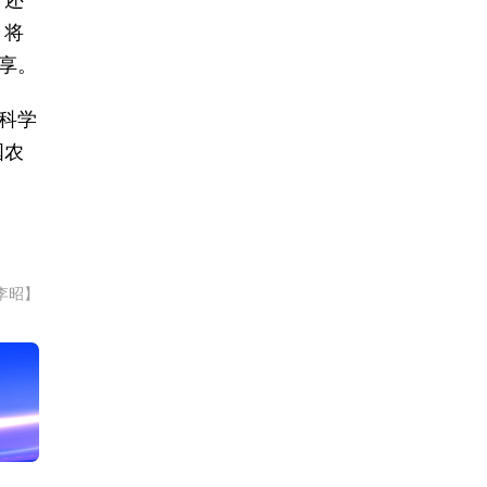
，还
，将
享。
科学
国农
李昭】