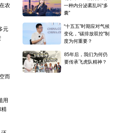
在农
多元
进
空而
植用
和精