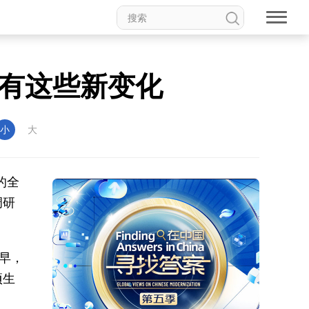
查有这些新变化
小
大
的全
调研
清早，
项生