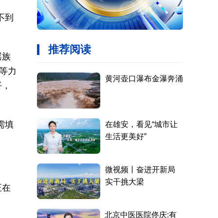
不到
瑶族
等力
平，
需填
正在