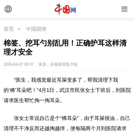
首页
>
中国国情
棉签、挖耳勺别乱用！正确护耳这样清
理才安全
2026-04-07 09:07
来源：央视新闻客户端
“医生，我感觉最近耳屎变多了，帮我清理下我
的‘稀’耳朵吧！”4月1日，武汉市民张女士下班后，到医院
请求医生帮忙掏一掏耳朵。
张女士常说自己是个“稀耳朵”，由于耳屎很油，自己
清理不干净反而还越掏越痒，便每隔两个月到医院请求