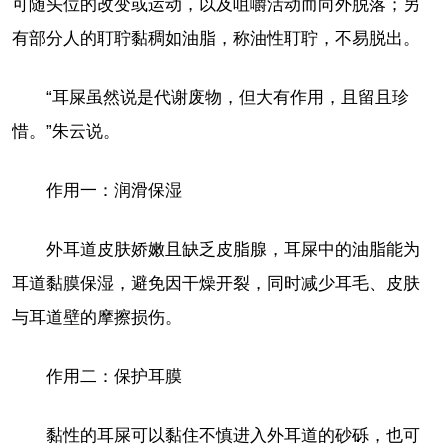
可随头位的改变或运动，以及咀嚼活动而向外脱落；另
有部分人的耵聍黏稠如油脂，称油性耵聍，不易脱出。
“耳屎虽然说是代谢废物，但大有作用，且留且珍
惜。”朱云说。
作用一：润滑保湿
外耳道皮肤娇嫩且缺乏皮脂腺，耳屎中的油脂能为
耳道黏膜保湿，避免因干燥开裂，同时减少耳毛、皮肤
与耳道壁的摩擦损伤。
作用二：保护耳膜
黏性的耳屎可以黏住不慎进入外耳道的砂砾，也可