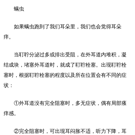
螨虫
如果螨虫跑到了我们耳朵里，我们也会觉得耳朵
痒。
当耵聍分泌过多或排出受阻，在外耳道内堆积，凝
结成块，堵塞外耳道时，就成了耵聍栓塞。出现耵聍栓
塞时，根据耵聍栓塞的程度以及所在位置会有不同的症
状：
①外耳道没有完全阻塞时，多无症状，偶有局部瘙
痒感。
②完全阻塞时，可出现耳闷胀不适，听力下降，耳