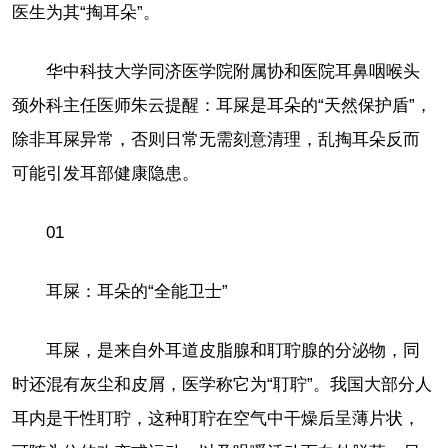
医生为其“掏耳朵”。
华中科技大学同济医学院附属协和医院耳鼻咽喉头
颈外科主任医师朱云提醒：耳屎是耳朵的“天然保护盾”，
除非耳屎异常，否则日常无需刻意清理，乱掏耳朵反而
可能引发耳部健康隐患。
01
耳屎：耳朵的“全能卫士”
耳屎，是来自外耳道皮脂腺和耵聍腺的分泌物，同
时还混有灰尘和皮屑，医学称它为“耵聍”。我国大部分人
耳内是干性耵聍，这种耵聍在空气中干燥后呈薄片状，