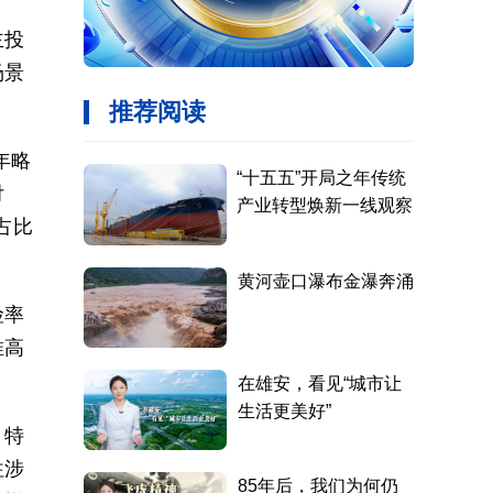
主投
场景
年略
付
占比
险率
推高
，特
往涉