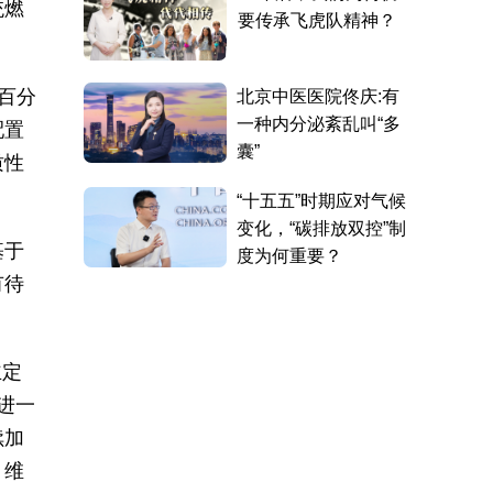
统燃
百分
配置
质性
基于
有待
主定
，进一
续加
、维