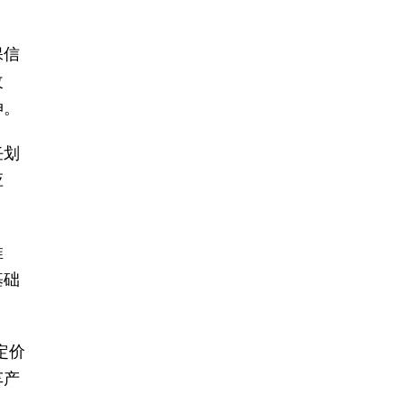
保信
改
伸。
任划
应
推
基础
定价
车产