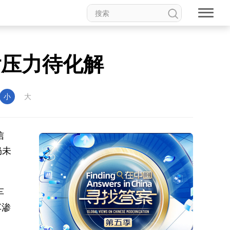
付压力待化解
小
大
信
仍未
车
车渗