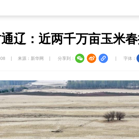
古通辽：近两千万亩玉米春
:08
来源：新华网
分享到：
字体：