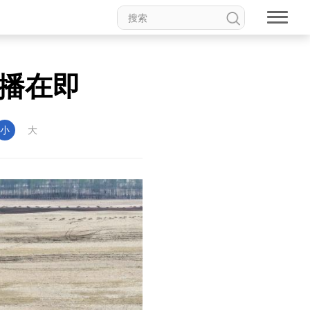
播在即
小
大