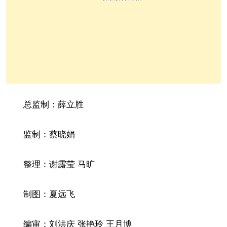
总监制：薛立胜
监制：蔡晓娟
整理：谢露莹 马旷
制图：夏远飞
编审：刘洪庆 张艳玲 王月博