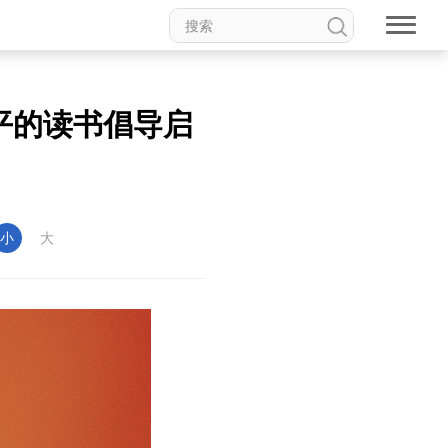
平的读书倡导启
小
大