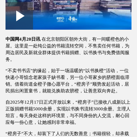
Loaded
:
Play
0:00
/
--:--
Play
Picture-
Mute
Fullscree
in-
Picture
3.13%
Video
中国网4月20日讯
在北京朝阳区朝外大街，有一间暖橙色的小
屋。这里是一处纯公益的书籍流转空间，不售卖任何书籍，为
周边居民及新就业群体提供书籍捐赠、以书换书与免费借阅服
务。
“不卖书书店”的缘起，始于一场温暖的“以书换橙”活动，一位
快递小哥惦念老家孩子缺书看，另一位小哥家乡的脐橙面临滞
销。借着街道金橙子微心愿平台，“橙房子”顺势发起活动，居
民捐出闲置童书，就能兑换助农脐橙，让善意双向奔赴。
自2025年12月17日正式开放以来，“橙房子”已接收八成新以上
正版捐赠书籍5000余册，实现以书换书流转3000余册。主理人
坦言，每天身处这样的环境里，与不同身份的人交流，耐心回
应每一份心意，让她感到非常幸福。
“橙房子”不大，却装下了人们的无数善意；书籍很轻，却承载