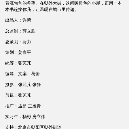
着沉甸甸的希望。在朝外大街，这间暖橙色的小屋，正用一本
本书连接你我，让温暖在城市里传递。
出品人：许荣
总监制：薛立胜
总策划：蔚力
策划：姜壹平
统筹：张芃芃
编导、文案：葛蕾
摄影：张芃芃 张静
剪辑：张芃芃
推广：孟超 王雁青
实习生：杨彬 房立伟
支持：北京市朝阳区朝外街道