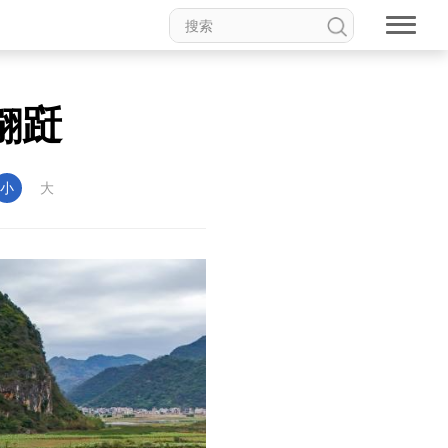
翩跹
小
大