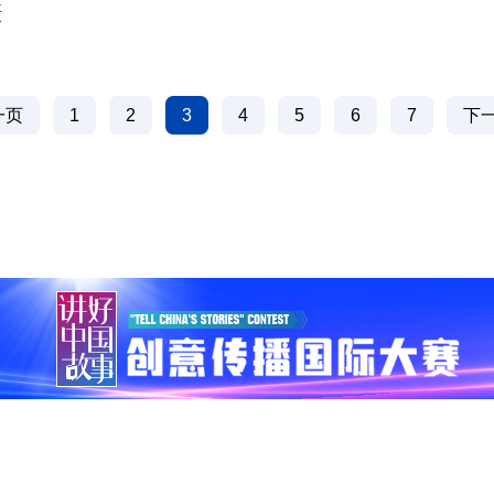
摄
一页
1
2
3
4
5
6
7
下