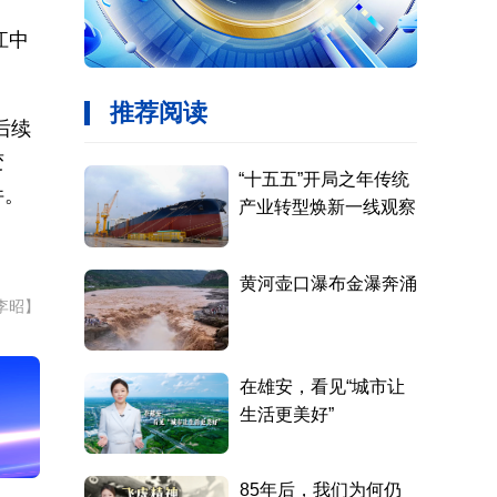
江中
后续
变
件。
李昭】