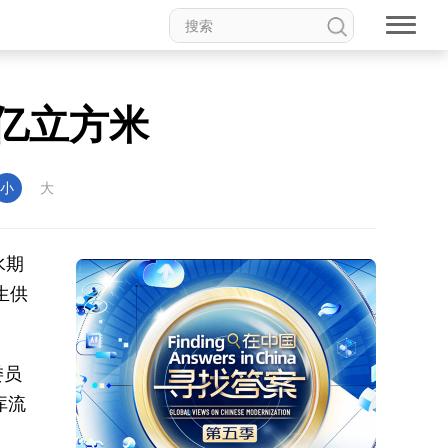
亿立方米
小
大
水期
生供
委员
库流