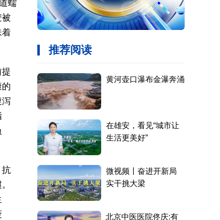
道蠕
麦被
味着
前提
康的
腹泻
脂
负
、抗
惯。
生
菠