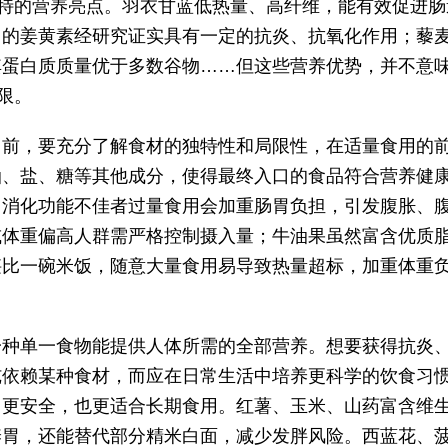
独特的营养亮点。羽衣甘蓝低热量、高纤维，能有效促进肠
中的姜黄素经研究证实具有一定的抗炎、抗氧化作用；藜
其蛋白质质量优于多数谷物……但这些营养优势，并不意
限。
用前，要充分了解食材的独特性和局限性，在适量食用的
油、盐、糖等其他成分，使得最终入口的食品符合营养健
，消化功能不佳者过量食用会加重肠胃负担，引发腹胀、
或体重偏高人群需严格控制摄入量；牛油果虽然富含优质
堪比一碗米饭，随意大量食用易导致热量超标，加重体重
一种单一食物能提供人体所需的全部营养。想要获得抗炎
纯依赖某种食材，而应在日常生活中培养更科学的饮食习
、更安全，也更适合长期食用。红薯、玉米、山药富含维
养胃，还能替代部分精米白面，减少发胖风险。西蓝花、