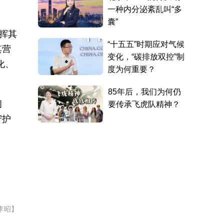
挥其
其营
化、
问
守护
李昭】