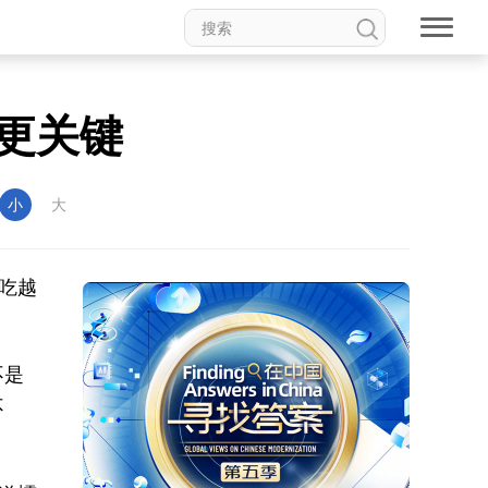
食更关键
小
大
越吃越
不是
不