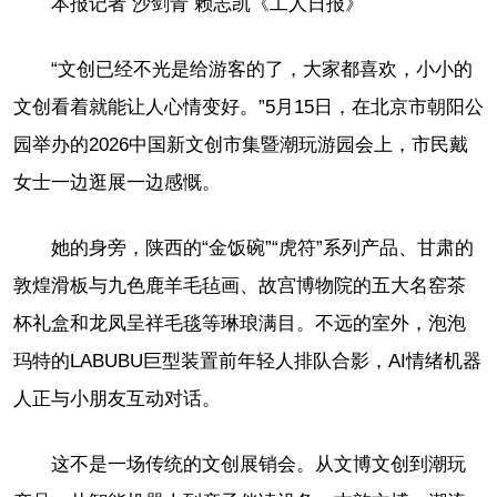
本报记者 沙剑青 赖志凯《工人日报》
“文创已经不光是给游客的了，大家都喜欢，小小的
文创看着就能让人心情变好。”5月15日，在北京市朝阳公
园举办的2026中国新文创市集暨潮玩游园会上，市民戴
女士一边逛展一边感慨。
她的身旁，陕西的“金饭碗”“虎符”系列产品、甘肃的
敦煌滑板与九色鹿羊毛毡画、故宫博物院的五大名窑茶
杯礼盒和龙凤呈祥毛毯等琳琅满目。不远的室外，泡泡
玛特的LABUBU巨型装置前年轻人排队合影，AI情绪机器
人正与小朋友互动对话。
这不是一场传统的文创展销会。从文博文创到潮玩