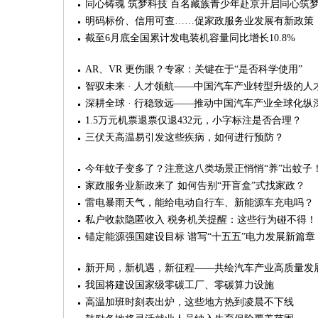
同心铸魂 筑梦科技 百名藏族青少年赴京开启同心筑
明码标价、信用可查……促家政服务业发展有新政策
截至6月底全国累计发电装机容量同比增长10.8%
AR、VR 更伤眼？专家：关键在于“是否科学使用”
智驭未来 · 人才领航——中国汽车产业转型升级的人
深耕全球 · 行稳致远——推动中国汽车产业全球化纵
1.5万元机票退票仅退432元，小字标注是否合理？
三伏天高温易引发这些疾病，如何进行预防？
今年蚊子变多了？注意这八类场景正悄悄“养”出蚊子
家政服务业新政来了 如何告别“开盲盒”式找家政？
雷电暴雨天气，能给电动自行车、新能源车充电吗？
私户收款隐匿收入 税务机关提醒：这些行为碰不得！
锚定能源强国建设目标 谱写“十五五”电力发展新篇章
新开局，新机遇，新征程——共绘汽车产业高质量发
我国将建设国家级零碳工厂、零碳算力设施
高温加班时刻表出炉，这些地方热到凌晨不下线