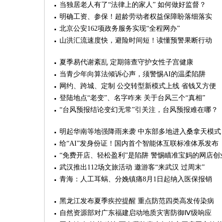
当独居老人有了“法律上的家人” 如何做好监督？
明确工资、参保！超龄劳动者权益保障盼落细落实
北京公安162项政务服务实现“全程网办”
山洪汇流速度快，避险时间短！读懂预警果断行动
夏季易代谢紊乱 定期筛查守护女性子宫健康
当青少年向算法倾诉心声，须警惕AI的温柔陷阱
网约、跨城、定制 公交转型新模式上线 省钱又方便
登陆地点“老变”、名字咋来 关于台风三个“真相”
“台风预报结论变幻无常”引关注，台风预报难在哪？
明起华南等地强降雨来袭 中东部多地进入桑拿天模式
给“AI”发身份证！国内首个智能体互联标准体系发布
“免费开店、轻松盈利”是陷阱 警惕瞄准宝妈的网店创
武汉推出112场文旅活动 邀游客“来武汉 过周末”
青海：人工耳蜗、分娩镇痛8月1日起纳入医保报销
黑龙江发布夏季疾控提醒 重点防范四类高发传染病
自然资源部对广东福建启动地质灾害防御Ⅳ级响应