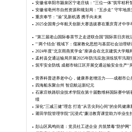
安徽省阜阳市颍泉区宁老庄镇：“三位一体”筑牢秸秆
安徽省亳州市自然资源和规划局：“五步走” 守牢地
重庆奉节：“渝”见新机遇 携手向未来
2025全国青少年航天创新大赛选拔赛在重庆育才中学
“第三届老山国际春茶节之走进联合国”国际茶日庆祝
“‘两个结合’视域下：儒家教化思想与基层社会治理研
2024年度“北京雨燕奖学金”座谈会在北京建筑大学顺
孟村县交通运输局开展2025年防汛应急演练筑牢汛期
筑牢安全防线 成都市锦江区开展交通运输安全生产“
营养科普进养老中心，健康养老增活力——成都市公
四海船东聚台州 智启航运新纪元
石家庄铁路职业技术学院在第十届数维杯国际赛中斩
绩
深化“三减三健”理念 打造“从舌尖到心间”的全民健
莆田学院管理学院“沉浸式”廉洁教育课堂助力毕业生
彭山区凤鸣街道：党员社工进企业 共筑禁毒“防护网”