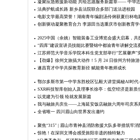
凝聚应急救援新动能 共绘志愿服务新篇章—— 中华
法典护航成长路 新乡县法院联合多部门送法进校园
电影文学最高荣誉！湖南青年编剧汤伶俐获夏衍杯电
创新驱动凝聚教育合力 李源田当选重庆市创新教育学
2025中国（余姚）智能装备工业博览会盛大启幕，
“四库”建设宣讲员技能比赛暨锦中都渝青年讲解交流
江苏师范大学音乐学院本科生党支部举行“艺展馨声”
【劲爆】徐州文旅搞大动作！5 月 24 日徐州方特
遂昌育才中学共探教育新径 赋能青年教师成长
鄂尔多斯市第一中学东胜校区弘毅大讲堂揭秘AI时代
SXR科技智库创始人及理事长徐亭：低空经济是新质
以党建为引领 绘就发展新篇
我与融旅共庆生——上海延安饭店融旅六周年司庆系
全省唯一 四川眉山向世界发出邀约
聚焦“315” | 眉山市青神县消防救援大队多举措筑牢
惊艳！在深圳文博会感受旌阳非遗的独特魅力