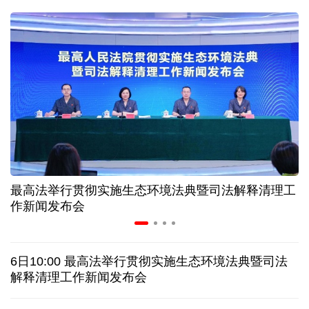
二季度中国清洁能源建设景气指数处于较景气区间
服贸会进入倒计时一个月 180余项创新成果将发布
非必要不乱花 医保个人账户里的钱如何用在刀刃上
"校园贷"换上"新马甲" 警惕暑假期间网络消费陷阱
最高法举行贯彻实施生态环境法典暨司法解释清理工
2026暑期档票房破85亿 已连续30天单日票房破亿
作新闻发布会
美国要"换牌" 伊朗"换将" 美伊博弈变数犹存
6日10:00 最高法举行贯彻实施生态环境法典暨司法
探访泰缅“死亡铁路”，见证日本军国主义侵略罪行
解释清理工作新闻发布会