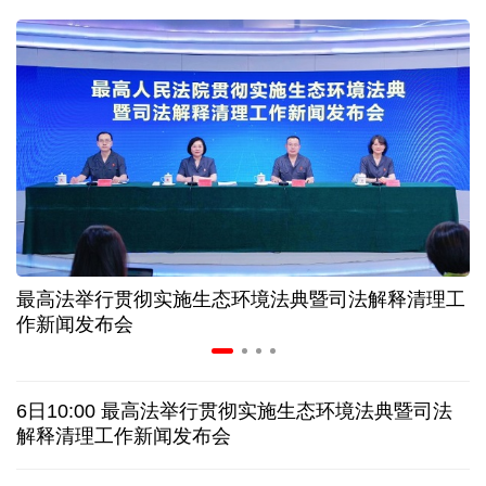
31省份上半年外贸成绩单出炉 见证产业提质跃迁
比一张A4纸还要薄！我国高端钢材迎来密集突破
让药品更好触达患者 多款新药选择网络平台首发
7月份中国仓储指数保持扩张 行业运行韧性较强
最高法举行贯彻实施生态环境法典暨司法解释清理工
金价大反弹！黄金以旧换新业务火热，记者探访
作新闻发布会
日本新版《防卫白皮书》，满篇野心和谎言
6日10:00 最高法举行贯彻实施生态环境法典暨司法
特朗普再签行政令 禁止“生育旅游”收紧“出生公民权”
解释清理工作新闻发布会