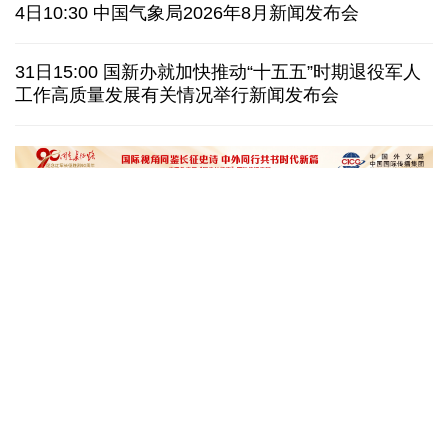
伊朗拟禁止敌对方通行霍尔木兹海峡 对违规者重罚
4日10:30 中国气象局2026年8月新闻发布会
美参议院委员会投票认定传染病专家福奇藐视国会
31日15:00 国新办就加快推动“十五五”时期退役军人
工作高质量发展有关情况举行新闻发布会
休达地方政府说非法移民越境事件已致约百人死亡
今年德国高温已致死1.19万人 为2016年来最高纪录
“十五五”开局之年传统产业转型焕
黄河壶口瀑布金瀑
新一线观察