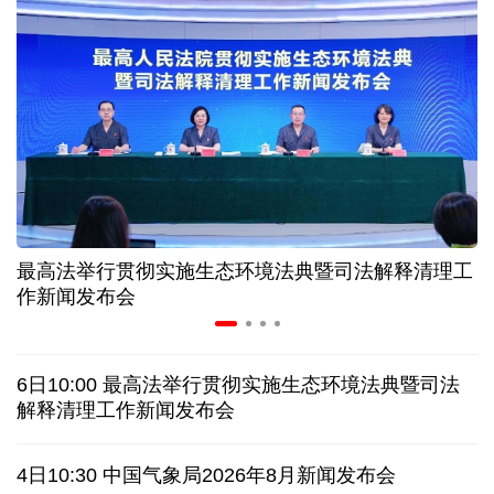
近346亿元 广东电网交出上半年投资建设亮眼答卷
31省份上半年外贸成绩单出炉 见证产业提质跃迁
比一张A4纸还要薄！我国高端钢材迎来密集突破
让药品更好触达患者 多款新药选择网络平台首发
最高法举行贯彻实施生态环境法典暨司法解释清理工
7月份中国仓储指数保持扩张 行业运行韧性较强
作新闻发布会
日本"再军事化"妄动是地区和平稳定真正威胁
6日10:00 最高法举行贯彻实施生态环境法典暨司法
乌总统呼吁向乌提供更多导弹 特朗普：我们也想要
解释清理工作新闻发布会
日本广岛废墟旁响起抗议声：勿忘历史、拒绝拥核
4日10:30 中国气象局2026年8月新闻发布会