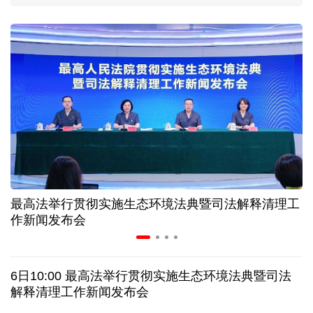
上海打通脑机接口技术走向市场的“三道关”
活力中国调研行｜江淮大地，科技成果正落地生“金”
上半年规模以上工业中小企业增加值同比增长5.8%
从纪念馆到采油一线，新时代石油人这样传承铁人精
神
最高法举行贯彻实施生态环境法典暨司法解释清理工
作新闻发布会
创新涌动，坚韧向前——解读前7个月我国外贸成绩
单
6日10:00 最高法举行贯彻实施生态环境法典暨司法
日本执政当局应停止在核问题上玩火
解释清理工作新闻发布会